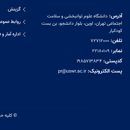
گزینش
آدرس:
دانشگاه علوم توانبخشی و سلامت
روابط عموع
اجتماعی تهران، اوین، بلوار دانشجو، بن بست
کودکیار
اداره آمار و
تلفن:
72712000
نمابر:
۲۲۱۸۰۱۰۹
کدپستی:
۱۹۸۵۷۱۳۸۳۴
پست الکترونیک:
pr@uswr.ac.ir
© کلیه حقوق این وب سایت متعلق به دانشگاه علوم توانبخشی و سلامت اجتماعی می باشد.